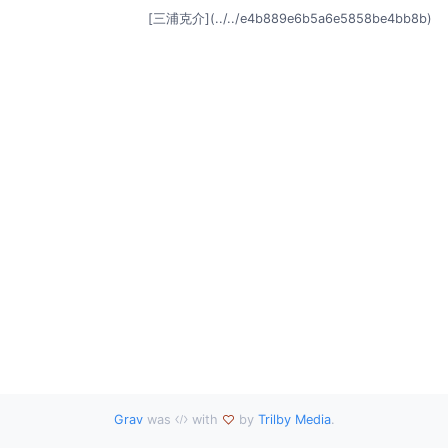
[三浦克介](../../e4b889e6b5a6e5858be4bb8b)
Grav
was
with
by
Trilby Media
.