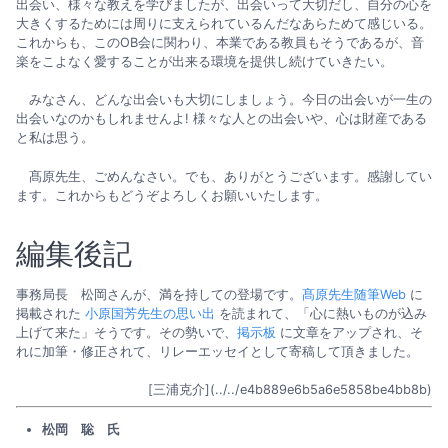
出会い、様々な教えを学びましたが、出会いって大切だし、自分の心を
大きくするためには周りに支えられているんだなあらためて感じいる。
これからも、このOB会に関わり、本業である教員もそうであるが、音
楽をこよなく愛することが出来る環境を提供し続けていきたい。
みなさん、どんな出会いも大切にしましょう。今日の出会いが一生の
出会いなのかもしれませんよ! 様々な人との出会いや、心は財産である
と私は思う。
髙原先生、ごめんなさい。でも、ありがとうございます。感謝してい
ます。これからもどうぞよろしくお願いいたします。
編集後記
事務局長 松岡さんが、満を持しての登場です。
髙原先生随筆Web
に
掲載された
小原国芳先生の思い出
を読まれて、「心に熱いものが込み
上げて来た」そうです。その勢いで、
掲示板
に文章をアップされ、そ
れに加筆・修正されて、リレーエッセイとして寄稿して頂きました。
[三浦克介](../../e4b889e6b5a6e5858be4bb8b)
松岡 聡 氏