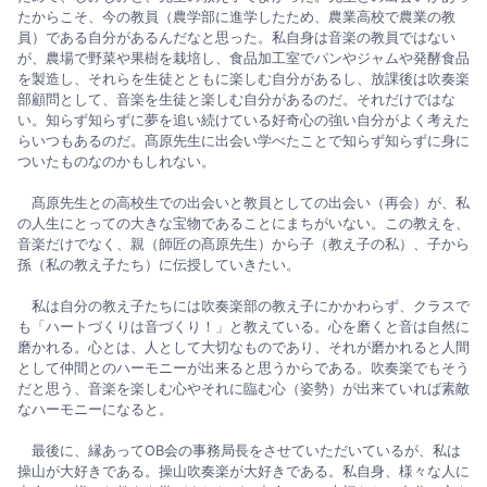
たからこそ、今の教員（農学部に進学したため、農業高校で農業の教
員）である自分があるんだなと思った。私自身は音楽の教員ではない
が、農場で野菜や果樹を栽培し、食品加工室でパンやジャムや発酵食品
を製造し、それらを生徒とともに楽しむ自分があるし、放課後は吹奏楽
部顧問として、音楽を生徒と楽しむ自分があるのだ。それだけではな
い。知らず知らずに夢を追い続けている好奇心の強い自分がよく考えた
らいつもあるのだ。髙原先生に出会い学べたことで知らず知らずに身に
ついたものなのかもしれない。
髙原先生との高校生での出会いと教員としての出会い（再会）が、私
の人生にとっての大きな宝物であることにまちがいない。この教えを、
音楽だけでなく、親（師匠の髙原先生）から子（教え子の私）、子から
孫（私の教え子たち）に伝授していきたい。
私は自分の教え子たちには吹奏楽部の教え子にかかわらず、クラスで
も「ハートづくりは音づくり！」と教えている。心を磨くと音は自然に
磨かれる。心とは、人として大切なものであり、それが磨かれると人間
として仲間とのハーモニーが出来ると思うからである。吹奏楽でもそう
だと思う、音楽を楽しむ心やそれに臨む心（姿勢）が出来ていれば素敵
なハーモニーになると。
最後に、縁あってOB会の事務局長をさせていただいているが、私は
操山が大好きである。操山吹奏楽が大好きである。私自身、様々な人に