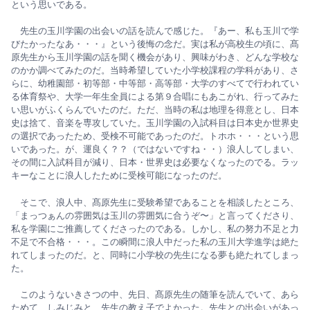
という思いである。
先生の玉川学園の出会いの話を読んで感じた。『あー、私も玉川で学
びたかったなあ・・・』という後悔の念だ。実は私が高校生の頃に、髙
原先生から玉川学園の話を聞く機会があり、興味がわき、どんな学校な
のかか調べてみたのだ。当時希望していた小学校課程の学科があり、さ
らに、幼稚園部・初等部・中等部・高等部・大学のすべてで行われてい
る体育祭や、大学一年生全員による第９合唱にもあこがれ、行ってみた
い思いがふくらんでいたのだ。ただ、当時の私は地理を得意とし、日本
史は捨て、音楽を専攻していた。玉川学園の入試科目は日本史か世界史
の選択であったため、受検不可能であったのだ。トホホ・・・という思
いであった。が、運良く？？（ではないですね・・）浪人してしまい、
その間に入試科目が減り、日本・世界史は必要なくなったのでる。ラッ
キーなことに浪人したために受検可能になったのだ。
そこで、浪人中、髙原先生に受験希望であることを相談したところ、
「まっつぁんの雰囲気は玉川の雰囲気に合うぞ〜」と言ってくださり、
私を学園にご推薦してくださったのである。しかし、私の努力不足と力
不足で不合格・・・。この瞬間に浪人中だった私の玉川大学進学は絶た
れてしまったのだ。と、同時に小学校の先生になる夢も絶たれてしまっ
た。
このようないきさつの中、先日、髙原先生の随筆を読んでいて、あら
ためて、しみじみと、先生の教え子でよかった。先生との出会いがあっ