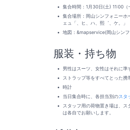
集合時間：1月30日(土) 11
集合場所：岡山シンフォニーホ
ェュ「、ヒ、ハ、熙゛、ケ。」
地図：&mapservice(岡山シンフォニ
服装・持ち物
男性はスーツ、女性はそれに準
ストラップ等をすべてとった携
時計
当日集合時に、各担当別の
スタ
スタッフ用の荷物置き場は、ス
は各自でお願いします。