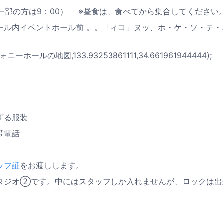
:00（一部の方は9：00） ※昼食は、食べてから集合してくだ
ール内イベントホール前 。。「ィコ」ヌッ、ホ・ケ・ソ・テ・
ーホールの地図,133.93253861111,34.661961944444);
ずる服装
帯電話
ッフ証
をお渡しします。
タジオ②です。中にはスタッフしか入れませんが、ロックは出