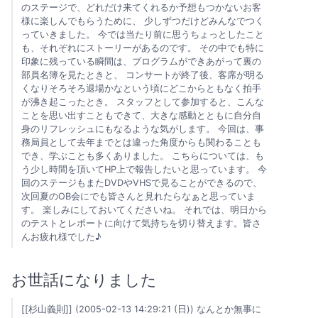
のステージで、どれだけ来てくれるか予想もつかないお客
様に楽しんでもらうために、 少しずつだけどみんなでつく
っていきました。 今では当たり前に思うちょっとしたこと
も、それぞれにストーリーがあるのです。 その中でも特に
印象に残っている瞬間は、プログラムができあがって裏の
部員名簿を見たときと、 コンサートが終了後、客席が明る
くなりそろそろ退場かなという頃にどこからともなく拍手
が沸き起こったとき。 スタッフとして参加すると、こんな
ことを思い出すこともできて、大きな感動とともに自分自
身のリフレッシュにもなるような気がします。 今回は、事
務局員として去年までとは違った角度からも関わることも
でき、学ぶことも多くありました。 こちらについては、も
う少し時間を頂いてHP上で報告したいと思っています。 今
回のステージもまたDVDやVHSで見ることができるので、
次回夏のOB会にでも皆さんと見れたらなぁと思っていま
す。 楽しみにしておいてくださいね。 それでは、明日から
のテストとレポートに向けて気持ちを切り替えます。皆さ
んお疲れ様でした♪
お世話になりました
[[杉山義則]] (2005-02-13 14:29:21 (日)) なんとか無事に