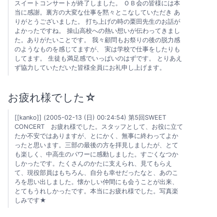
スイートコンサートが終了しました。 ＯＢ会の皆様には本
当に感謝。裏方の大変な仕事を黙々とこなしていただき あ
りがとうございました。 打ち上げの時の栗田先生のお話が
よかったですね。 操山高校への熱い想いが伝わってきまし
た。ありがたいことです。 我々顧問もお祭りの後の脱力感
のようなものを感じてますが、 実は学校で仕事をしたりも
してます。 生徒も満足感でいっぱいのはずです。 とりあえ
ず協力していただいた皆様全員にお礼申し上げます。
お疲れ様でした☆
[[kanko]] (2005-02-13 (日) 00:24:54) 第5回SWEET
CONCERT お疲れ様でした。スタッフとして、お役に立て
たか不安ではありますが、とにかく、無事に終わってよか
ったと思います。三部の最後の方を拝見しましたが、とて
も楽しく、中高生のパワーに感動しました。すごくなつか
しかったです。たくさんのかたに支えられ、見てもらえ
て、現役部員はもちろん、自分も幸せだったなと、あのこ
ろを思い出しました。懐かしい仲間にも会うことが出来、
とてもうれしかったです。本当にお疲れ様でした。写真楽
しみです★