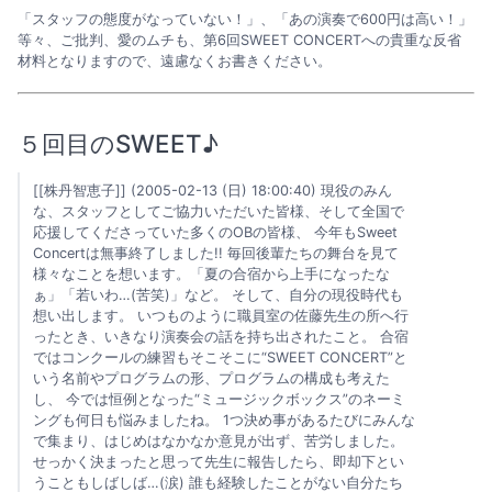
「スタッフの態度がなっていない！」、「あの演奏で600円は高い！」
等々、ご批判、愛のムチも、第6回SWEET CONCERTへの貴重な反省
材料となりますので、遠慮なくお書きください。
５回目のSWEET♪
[[株丹智恵子]] (2005-02-13 (日) 18:00:40) 現役のみん
な、スタッフとしてご協力いただいた皆様、そして全国で
応援してくださっていた多くのOBの皆様、 今年もSweet
Concertは無事終了しました!! 毎回後輩たちの舞台を見て
様々なことを想います。「夏の合宿から上手になったな
ぁ」「若いわ…(苦笑)」など。 そして、自分の現役時代も
想い出します。 いつものように職員室の佐藤先生の所へ行
ったとき、いきなり演奏会の話を持ち出されたこと。 合宿
ではコンクールの練習もそこそこに“SWEET CONCERT”と
いう名前やプログラムの形、プログラムの構成も考えた
し、 今では恒例となった“ミュージックボックス”のネーミ
ングも何日も悩みましたね。 1つ決め事があるたびにみんな
で集まり、はじめはなかなか意見が出ず、苦労しました。
せっかく決まったと思って先生に報告したら、即却下とい
うこともしばしば…(涙) 誰も経験したことがない自分たち