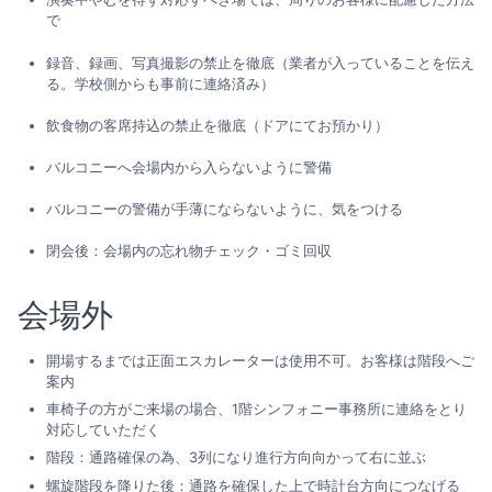
で
録音、録画、写真撮影の禁止を徹底（業者が入っていることを伝え
る。学校側からも事前に連絡済み）
飲食物の客席持込の禁止を徹底（ドアにてお預かり）
バルコニーへ会場内から入らないように警備
バルコニーの警備が手薄にならないように、気をつける
閉会後：会場内の忘れ物チェック・ゴミ回収
会場外
開場するまでは正面エスカレーターは使用不可。お客様は階段へご
案内
車椅子の方がご来場の場合、1階シンフォニー事務所に連絡をとり
対応していただく
階段：通路確保の為、3列になり進行方向向かって右に並ぶ
螺旋階段を降りた後：通路を確保した上で時計台方向につなげる